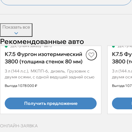
Показать все
Рекомендованные авто
Доступен к заказу
·
авто
Доступе
К7.5 Фургон изотермический
К7.5 Ф
3800 (толщина стенок 80 мм)
3800 (
3 л (144 л.с.), МКПП-6, дизель, Грузовик с
3 л (144 
двумя осями, с одной ведущей задней осью
двумя ос
Выгода 1 078 000 ₽
Выгода 1 07
Получить предложение
ОНЛАЙН-ЗАЯВКА