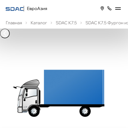
ЕвроАзия
Главная
Каталог
SDAC К7.5
SDAC К7.5 Фургон и