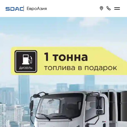
ЕвроАзия