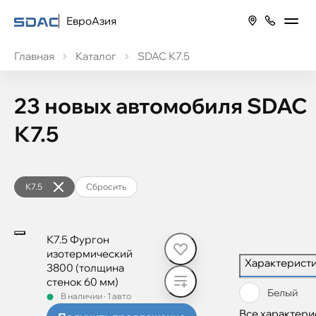
ЕвроАзия
Главная
Каталог
SDAC К7.5
23 новых автомобиля SDAC
К7.5
К7.5
Сбросить
К7.5 Фургон
изотермический
Характерист
3800 (толщина
стенок 60 мм)
Белый
В наличии
·
1 авто
Все характери