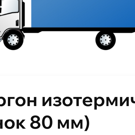
ргон изотерми
нок 80 мм)