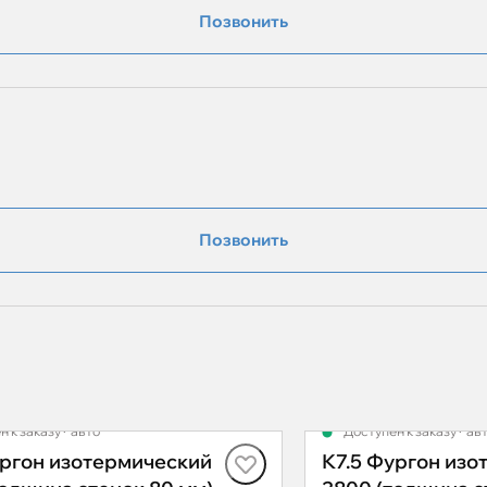
Позвонить
Позвонить
н к заказу
·
авто
Доступен к заказу
·
ав
ургон изотермический
К7.5 Фургон изо