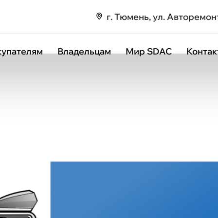
г. Тюмень, ул. Авторемон
зотермический 3800 (толщина стенок 80 мм) Изотермический 
купателям
Владельцам
Мир SDAC
Контак