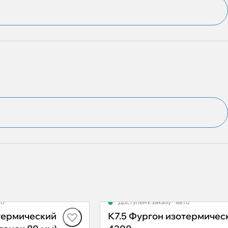
то
Доступен к заказу
·
авто
термический
К7.5 Фургон изотермичес