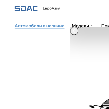
ЕвроАзия
Главная
Каталог
SDAC К7.5
SDAC К7.5 Фургон и
Автомобили в наличии
Модели
По