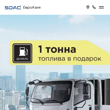
ЕвроАзия